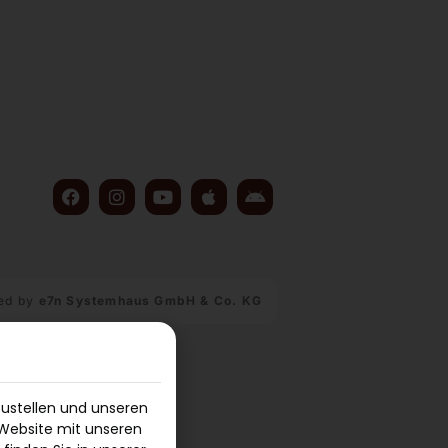
ed by
e7n Systemhaus GmbH & Co. KG
zustellen und unseren
 Website mit unseren