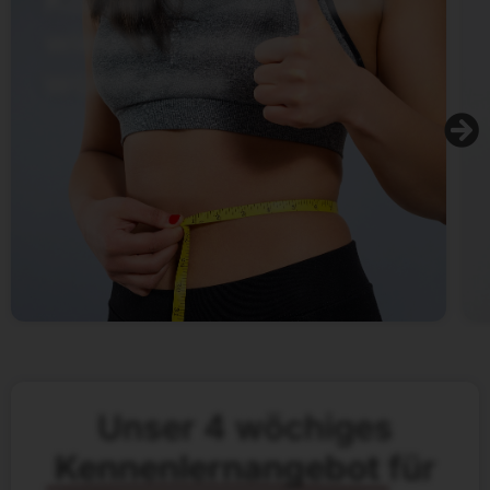
Körper formen & sich
wieder rundum
wohlfühlen
Unser 4 wöchiges
Kennenlernangebot
für