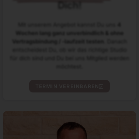
Dich!
Mit unserem Angebot kannst Du uns
4
Wochen lang ganz unverbindlich & ohne
Vertragsbindung / -laufzeit testen
. Danach
entscheidest Du, ob wir das richtige Studio
für dich sind und Du bei uns Mitglied werden
möchtest.
TERMIN VEREINBAREN