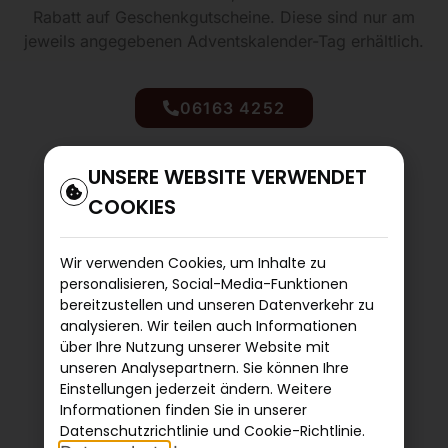
Rabatt auf Geschenkgutscheine. Diese sind nur am
jeweils angegebenen Adventskalender-Tag erhältlich.
06163 4252
UNSERE WEBSITE VERWENDET
COOKIES
Wir verwenden Cookies, um Inhalte zu
personalisieren, Social-Media-Funktionen
bereitzustellen und unseren Datenverkehr zu
analysieren. Wir teilen auch Informationen
über Ihre Nutzung unserer Website mit
Impressum
Datenschutz
Öffnungszeiten
unseren Analysepartnern. Sie können Ihre
Einstellungen jederzeit ändern. Weitere
Kontakt
Informationen finden Sie in unserer
Datenschutzrichtlinie und Cookie-Richtlinie.