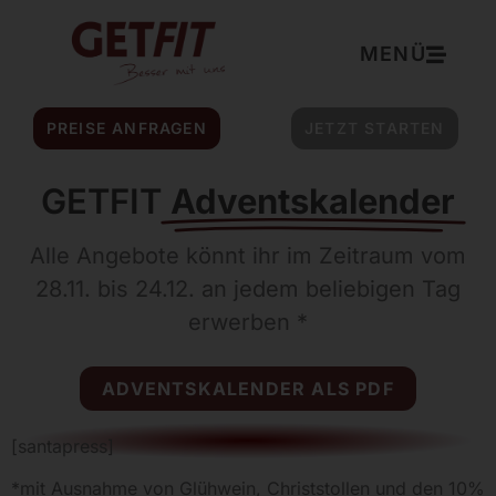
Inhalt
springen
MENÜ
PREISE ANFRAGEN
JETZT STARTEN
GETFIT
Adventskalender
Alle Angebote könnt ihr im Zeitraum vom
28.11. bis 24.12. an jedem beliebigen Tag
erwerben
*
ADVENTSKALENDER ALS PDF
[santapress]
*mit Ausnahme von Glühwein, Christstollen und den 10%